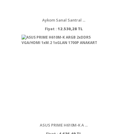
Aykom Sanal Santral ...
Fiyat :
12.530,28 TL
ASUS PRIME H610M-K A ...
Fiyat :
4.636,49 TL