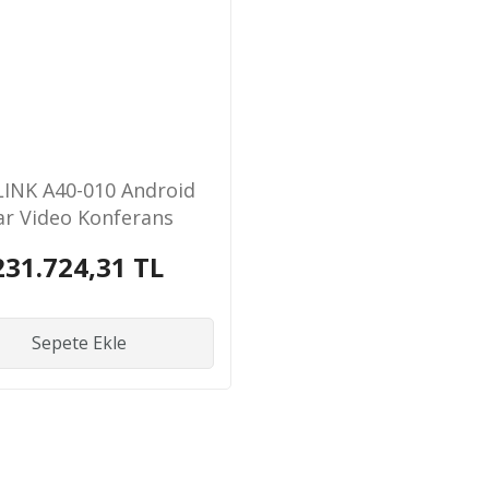
LINK A40-010 Android
ar Video Konferans
istemi A40+ VCR11
231.724,31 TL
Kumanda
Sepete Ekle