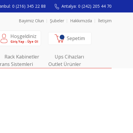
anbul:
0 (216) 345 22 88
Antalya:
0 (242) 205 44 70
Bayimiz Olun
Şubeler
Hakkımızda
İletişim
Hoşgeldiniz
Sepetim
Giriş Yap - Üye Ol
Rack Kabinetler
Ups Cihazları
rans Sistemleri
Outlet Ürünler