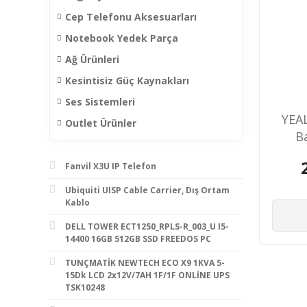
Cep Telefonu Aksesuarları
Notebook Yedek Parça
Ağ Ürünleri
Kesintisiz Güç Kaynakları
Ses Sistemleri
YEA
Outlet Ürünler
B
S
Fanvil X3U IP Telefon
Ubiquiti UISP Cable Carrier, Dış Ortam
Kablo
DELL TOWER ECT1250_RPLS-R_003_U I5-
14400 16GB 512GB SSD FREEDOS PC
TUNÇMATİK NEWTECH ECO X9 1KVA 5-
15Dk LCD 2x12V/7AH 1F/1F ONLİNE UPS
TSK10248