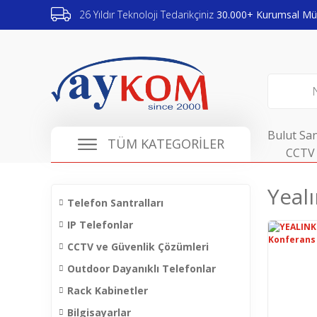
26 Yıldır Teknoloji Tedarikçiniz
30.000+ Kurumsal Müş
Bulut San
TÜM KATEGORİLER
CCTV 
Yealı
Telefon Santralları
IP Telefonlar
CCTV ve Güvenlik Çözümleri
Outdoor Dayanıklı Telefonlar
Rack Kabinetler
Bilgisayarlar