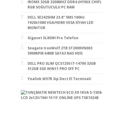
IROMX 32GB 3200MHZ DDR4 (HYNIX CHIP)
RGB SOĞUTUCULU PC RAM
DELL SE2425HM 23.8'' 5MS 100Hz
1920x1080 VGA/HDMI VESA SİYAH LED
MONITOR
Gigaset SL850H Pro Telefon
Seagate IronWolf 2TB ST2000VN003
5900RPM 64MB SATA3 NAS HDD
DELL PRO SLIM QCS1250 I7-14700 32GB
512GB SSD WIN11 PRO SFF PC
Yealink W57R Sip Dect El Terminali