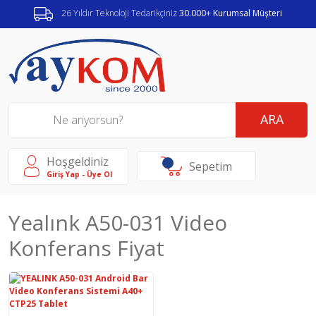
26 Yıldır Teknoloji Tedarikçiniz
30.000+ Kurumsal Müşteri
ARA
Hoşgeldiniz
Sepetim
Giriş Yap - Üye Ol
Yealınk A50-031 Video
Konferans Fiyat