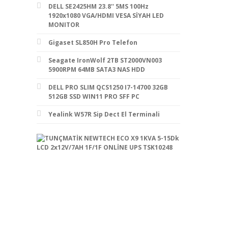
DELL SE2425HM 23.8'' 5MS 100Hz
1920x1080 VGA/HDMI VESA SİYAH LED
MONITOR
Gigaset SL850H Pro Telefon
Seagate IronWolf 2TB ST2000VN003
5900RPM 64MB SATA3 NAS HDD
DELL PRO SLIM QCS1250 I7-14700 32GB
512GB SSD WIN11 PRO SFF PC
Yealink W57R Sip Dect El Terminali