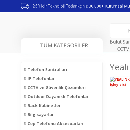
26 Yıldır Teknoloji Tedarikçiniz
30.000+ Kurumsal Müş
Bulut San
TÜM KATEGORİLER
CCTV 
Yealı
Telefon Santralları
IP Telefonlar
CCTV ve Güvenlik Çözümleri
Outdoor Dayanıklı Telefonlar
Rack Kabinetler
Bilgisayarlar
Cep Telefonu Aksesuarları