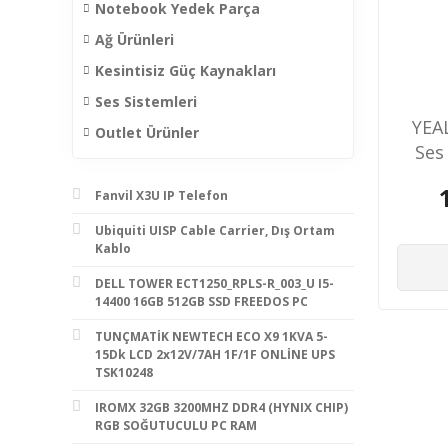
Notebook Yedek Parça
Ağ Ürünleri
Kesintisiz Güç Kaynakları
Ses Sistemleri
YEA
Outlet Ürünler
Ses
Fanvil X3U IP Telefon
Ubiquiti UISP Cable Carrier, Dış Ortam
Kablo
DELL TOWER ECT1250_RPLS-R_003_U I5-
14400 16GB 512GB SSD FREEDOS PC
TUNÇMATİK NEWTECH ECO X9 1KVA 5-
15Dk LCD 2x12V/7AH 1F/1F ONLİNE UPS
TSK10248
IROMX 32GB 3200MHZ DDR4 (HYNIX CHIP)
RGB SOĞUTUCULU PC RAM