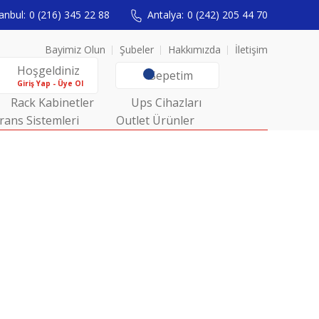
anbul:
0 (216) 345 22 88
Antalya:
0 (242) 205 44 70
Bayimiz Olun
Şubeler
Hakkımızda
İletişim
Hoşgeldiniz
Sepetim
Giriş Yap - Üye Ol
Rack Kabinetler
Ups Cihazları
rans Sistemleri
Outlet Ürünler