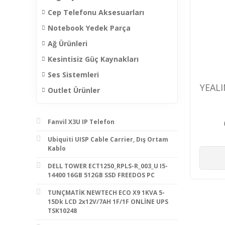
Cep Telefonu Aksesuarları
Notebook Yedek Parça
Ağ Ürünleri
Kesintisiz Güç Kaynakları
Ses Sistemleri
YEAL
Outlet Ürünler
Fanvil X3U IP Telefon
Ubiquiti UISP Cable Carrier, Dış Ortam
Kablo
DELL TOWER ECT1250_RPLS-R_003_U I5-
14400 16GB 512GB SSD FREEDOS PC
TUNÇMATİK NEWTECH ECO X9 1KVA 5-
15Dk LCD 2x12V/7AH 1F/1F ONLİNE UPS
TSK10248