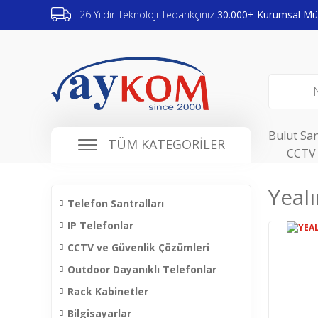
26 Yıldır Teknoloji Tedarikçiniz
30.000+ Kurumsal Müş
Bulut San
TÜM KATEGORİLER
CCTV 
Yealı
Telefon Santralları
IP Telefonlar
CCTV ve Güvenlik Çözümleri
Outdoor Dayanıklı Telefonlar
Rack Kabinetler
Bilgisayarlar