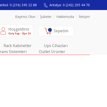
anbul:
0 (216) 345 22 88
Antalya:
0 (242) 205 44 70
Bayimiz Olun
Şubeler
Hakkımızda
İletişim
Hoşgeldiniz
Sepetim
Giriş Yap - Üye Ol
Rack Kabinetler
Ups Cihazları
rans Sistemleri
Outlet Ürünler