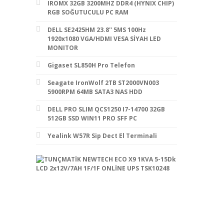
IROMX 32GB 3200MHZ DDR4 (HYNIX CHIP)
RGB SOĞUTUCULU PC RAM
DELL SE2425HM 23.8'' 5MS 100Hz
1920x1080 VGA/HDMI VESA SİYAH LED
MONITOR
Gigaset SL850H Pro Telefon
Seagate IronWolf 2TB ST2000VN003
5900RPM 64MB SATA3 NAS HDD
DELL PRO SLIM QCS1250 I7-14700 32GB
512GB SSD WIN11 PRO SFF PC
Yealink W57R Sip Dect El Terminali