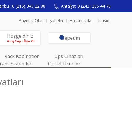
anbul:
0 (216) 345 22 88
Antalya:
0 (242) 205 44 70
Bayimiz Olun
Şubeler
Hakkımızda
İletişim
Hoşgeldiniz
Sepetim
Giriş Yap - Üye Ol
Rack Kabinetler
Ups Cihazları
rans Sistemleri
Outlet Ürünler
atları