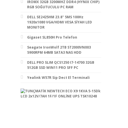
IROMX 32GB 3200MHZ DDR4 (HYNIX CHIP)
RGB SOĞUTUCULU PC RAM
DELL SE2425HM 23.8'' 5MS 100Hz
1920x1080 VGA/HDMI VESA SİYAH LED
MONITOR
Gigaset SL850H Pro Telefon
Seagate IronWolf 2TB ST2000VN003
5900RPM 64MB SATA3 NAS HDD
DELL PRO SLIM QCS1250 I7-14700 32GB
512GB SSD WIN11 PRO SFF PC
Yealink W57R Sip Dect El Terminali