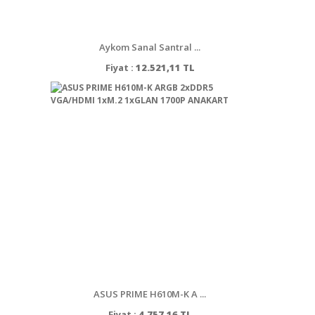
Aykom Sanal Santral ...
Fiyat :
12.521,11 TL
ASUS PRIME H610M-K A ...
Fiyat :
4.757,16 TL