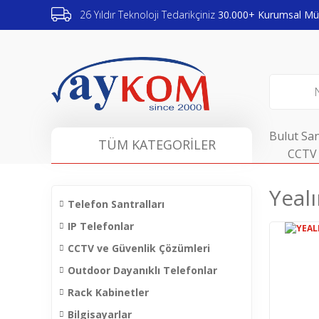
26 Yıldır Teknoloji Tedarikçiniz
30.000+ Kurumsal Müş
Bulut San
TÜM KATEGORİLER
CCTV 
Yeal
Telefon Santralları
IP Telefonlar
CCTV ve Güvenlik Çözümleri
Outdoor Dayanıklı Telefonlar
Rack Kabinetler
Bilgisayarlar