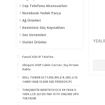
Cep Telefonu Aksesuarları
Notebook Yedek Parça
Ağ Ürünleri
Kesintisiz Güç Kaynakları
Ses Sistemleri
YEAL
Outlet Ürünler
Fanvil X3U IP Telefon
Ubiquiti UISP Cable Carrier, Dış Ortam
Kablo
DELL TOWER ECT1250_RPLS-R_003_U I5-
14400 16GB 512GB SSD FREEDOS PC
TUNÇMATİK NEWTECH ECO X9 1KVA 5-
15Dk LCD 2x12V/7AH 1F/1F ONLİNE UPS
TSK10248