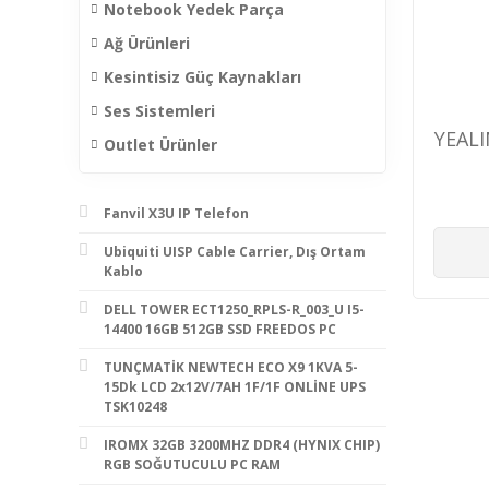
Notebook Yedek Parça
Ağ Ürünleri
Kesintisiz Güç Kaynakları
Ses Sistemleri
YEAL
Outlet Ürünler
Fanvil X3U IP Telefon
Ubiquiti UISP Cable Carrier, Dış Ortam
Kablo
DELL TOWER ECT1250_RPLS-R_003_U I5-
14400 16GB 512GB SSD FREEDOS PC
TUNÇMATİK NEWTECH ECO X9 1KVA 5-
15Dk LCD 2x12V/7AH 1F/1F ONLİNE UPS
TSK10248
IROMX 32GB 3200MHZ DDR4 (HYNIX CHIP)
RGB SOĞUTUCULU PC RAM