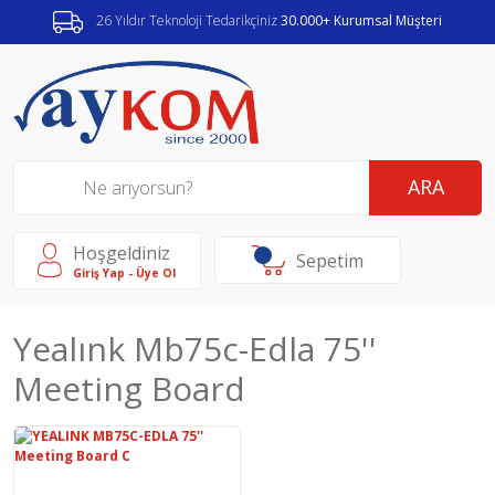
26 Yıldır Teknoloji Tedarikçiniz
30.000+ Kurumsal Müşteri
ARA
Hoşgeldiniz
Sepetim
Giriş Yap - Üye Ol
Yealınk Mb75c-Edla 75''
Meeting Board