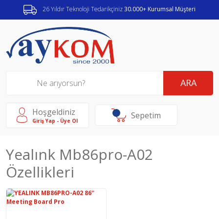
26 Yıldır Teknoloji Tedarikçiniz
30.000+ Kurumsal Müşteri
ARA
Hoşgeldiniz
Sepetim
Giriş Yap - Üye Ol
Yealınk Mb86pro-A02
Özellikleri