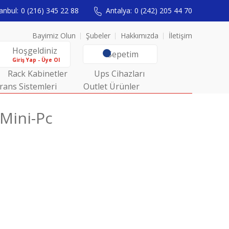
anbul:
0 (216) 345 22 88
Antalya:
0 (242) 205 44 70
Bayimiz Olun
Şubeler
Hakkımızda
İletişim
Hoşgeldiniz
Sepetim
Giriş Yap - Üye Ol
Rack Kabinetler
Ups Cihazları
rans Sistemleri
Outlet Ürünler
Mini-Pc