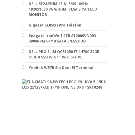
DELL SE2425HM 23.8'' 5MS 100Hz
1920x1080 VGA/HDMI VESA SİYAH LED
MONITOR
Gigaset SL850H Pro Telefon
Seagate IronWolf 2TB ST2000VN003
5900RPM 64MB SATA3 NAS HDD
DELL PRO SLIM QCS1250 I7-14700 32GB
512GB SSD WIN11 PRO SFF PC
Yealink W57R Sip Dect El Terminali