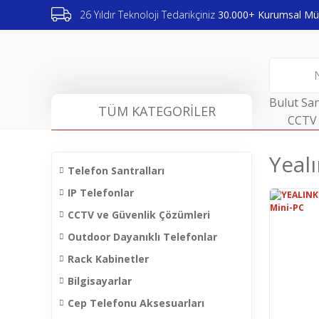
26 Yıldır Teknoloji Tedarikçiniz
30.000+ Kurumsal Müş
Bulut San
TÜM KATEGORİLER
CCTV 
Yeal
Telefon Santralları
IP Telefonlar
CCTV ve Güvenlik Çözümleri
Outdoor Dayanıklı Telefonlar
Rack Kabinetler
Bilgisayarlar
Cep Telefonu Aksesuarları