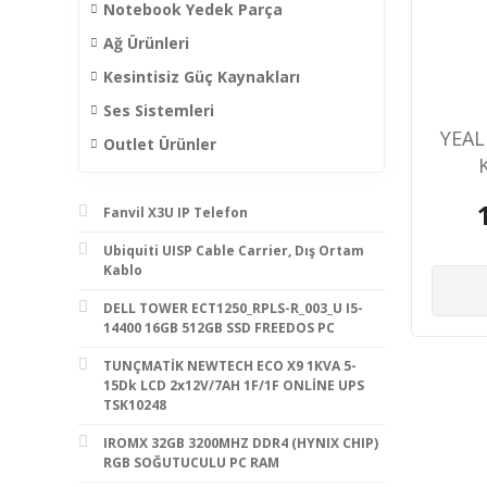
Notebook Yedek Parça
Ağ Ürünleri
Kesintisiz Güç Kaynakları
Ses Sistemleri
YEAL
Outlet Ürünler
Fanvil X3U IP Telefon
Ubiquiti UISP Cable Carrier, Dış Ortam
Kablo
DELL TOWER ECT1250_RPLS-R_003_U I5-
14400 16GB 512GB SSD FREEDOS PC
TUNÇMATİK NEWTECH ECO X9 1KVA 5-
15Dk LCD 2x12V/7AH 1F/1F ONLİNE UPS
TSK10248
IROMX 32GB 3200MHZ DDR4 (HYNIX CHIP)
RGB SOĞUTUCULU PC RAM