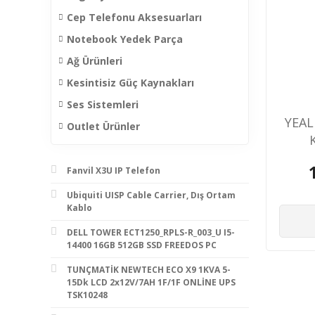
Cep Telefonu Aksesuarları
Notebook Yedek Parça
Ağ Ürünleri
Kesintisiz Güç Kaynakları
Ses Sistemleri
YEAL
Outlet Ürünler
Fanvil X3U IP Telefon
Ubiquiti UISP Cable Carrier, Dış Ortam
Kablo
DELL TOWER ECT1250_RPLS-R_003_U I5-
14400 16GB 512GB SSD FREEDOS PC
TUNÇMATİK NEWTECH ECO X9 1KVA 5-
15Dk LCD 2x12V/7AH 1F/1F ONLİNE UPS
TSK10248