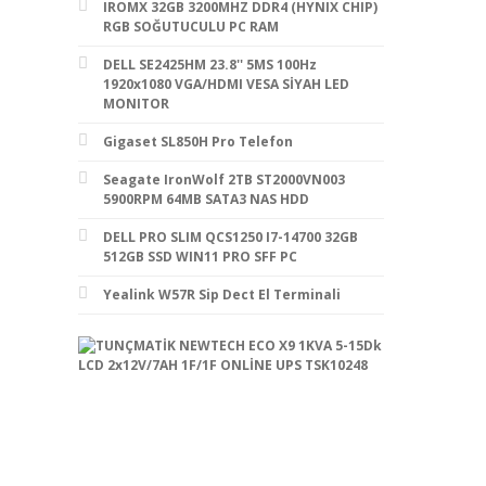
IROMX 32GB 3200MHZ DDR4 (HYNIX CHIP)
RGB SOĞUTUCULU PC RAM
DELL SE2425HM 23.8'' 5MS 100Hz
1920x1080 VGA/HDMI VESA SİYAH LED
MONITOR
Gigaset SL850H Pro Telefon
Seagate IronWolf 2TB ST2000VN003
5900RPM 64MB SATA3 NAS HDD
DELL PRO SLIM QCS1250 I7-14700 32GB
512GB SSD WIN11 PRO SFF PC
Yealink W57R Sip Dect El Terminali