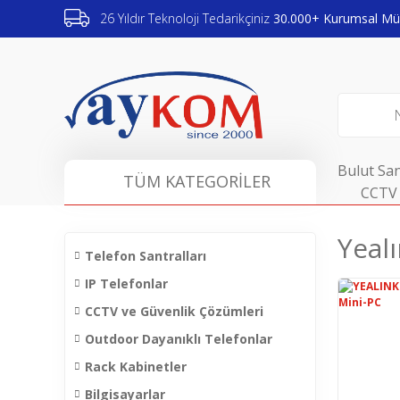
26 Yıldır Teknoloji Tedarikçiniz
30.000+ Kurumsal Müş
Bulut San
TÜM KATEGORİLER
CCTV 
Yeal
Telefon Santralları
IP Telefonlar
CCTV ve Güvenlik Çözümleri
Outdoor Dayanıklı Telefonlar
Rack Kabinetler
Bilgisayarlar