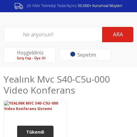
26 Yıldır Teknoloji Tedarikçiniz
30.000+ Kurumsal Müşteri
ARA
Hoşgeldiniz
Sepetim
Giriş Yap - Üye Ol
Yealınk Mvc S40-C5u-000
Video Konferans
Tükendi