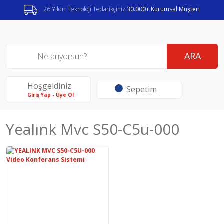
26 Yıldır Teknoloji Tedarikçiniz
30.000+ Kurumsal Müşteri
ARA
Hoşgeldiniz
Sepetim
Giriş Yap - Üye Ol
Yealınk Mvc S50-C5u-000