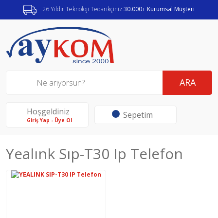
26 Yıldır Teknoloji Tedarikçiniz
30.000+ Kurumsal Müşteri
ARA
Hoşgeldiniz
Sepetim
Giriş Yap - Üye Ol
Yealınk Sıp-T30 Ip Telefon