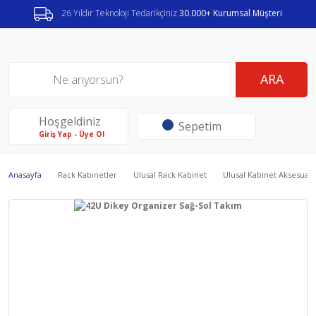
26 Yıldır Teknoloji Tedarikçiniz
30.000+ Kurumsal Müşteri
ARA
Hoşgeldiniz
Sepetim
Giriş Yap - Üye Ol
Anasayfa
Rack Kabinetler
Ulusal Rack Kabinet
Ulusal Kabinet Aksesuarl