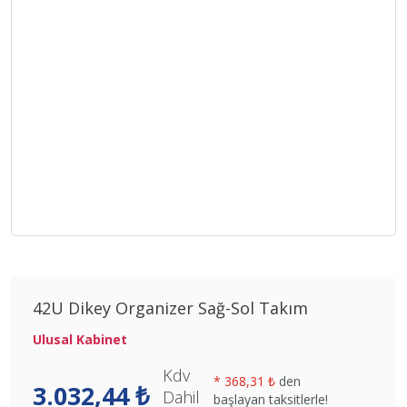
42U Dikey Organizer Sağ-Sol Takım
Ulusal Kabinet
Kdv
*
368,31 ₺
den
3.032,44 ₺
Dahil
başlayan taksitlerle!