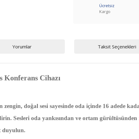
Ücretsiz
Kargo
Yorumlar
Taksit Seçenekleri
 Konferans Cihazı
gin, doğal sesi sayesinde oda içinde 16 adede kadar ka
dirin. Sesleri oda yankısından ve ortam gürültüsünden iz
t duyulun.