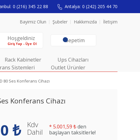
anbul:
0 (216) 345 22 88
Antalya:
0 (242) 205 44 70
Bayimiz Olun
Şubeler
Hakkımızda
İletişim
Hoşgeldiniz
Sepetim
Giriş Yap - Üye Ol
Rack Kabinetler
Ups Cihazları
rans Sistemleri
Outlet Ürünler
 80 Ses Konferans Cihazı
es Konferans Cihazı
Kdv
0 ₺
*
5.001,59 ₺
den
Dahil
başlayan taksitlerle!