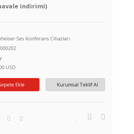
havale indirimi)
heiser Ses Konferans Cihazları
1000202
y
,00 USD
Sepete Ekle
Kurumsal Teklif Al