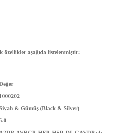
zellikler aşağıda listelenmiştir:
Değer
1000202
Siyah & Gümüş (Black & Silver)
5.0
A2DP, AVRCP, HFP, HSP, DI, GAVDP vb.