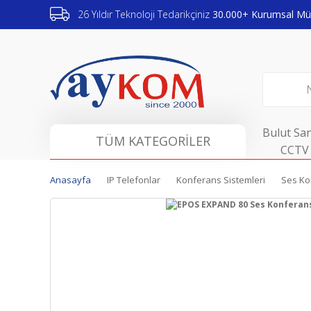
26 Yıldır Teknoloji Tedarikçiniz
30.000+ Kurumsal Müş
Bulut San
TÜM KATEGORİLER
CCTV 
Anasayfa
IP Telefonlar
Konferans Sistemleri
Ses Ko