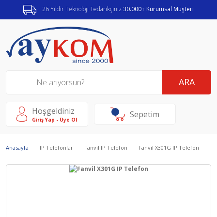
26 Yıldır Teknoloji Tedarikçiniz
30.000+ Kurumsal Müşteri
ARA
Hoşgeldiniz
Sepetim
Giriş Yap - Üye Ol
Anasayfa
IP Telefonlar
Fanvil IP Telefon
Fanvil X301G IP Telefon