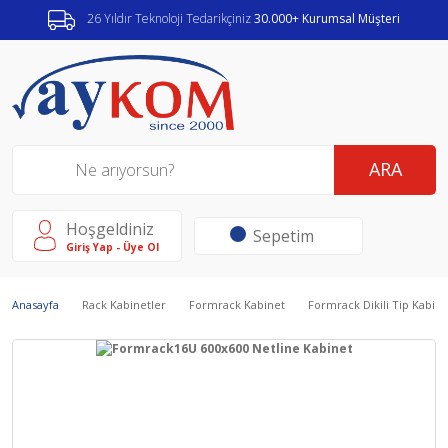
26 Yıldır Teknoloji Tedarikçiniz
30.000+ Kurumsal Müşteri
ARA
Hoşgeldiniz
Sepetim
Giriş Yap - Üye Ol
Anasayfa
Rack Kabinetler
Formrack Kabinet
Formrack Dikili Tip Kabine