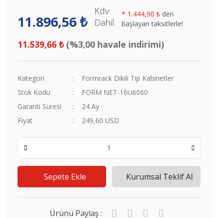
Kdv
*
1.444,90 ₺
den
11.896,56 ₺
Dahil
başlayan taksitlerle!
11.539,66 ₺
(%3,00 havale indirimi)
Kategori
Formrack Dikili Tip Kabinetler
Stok Kodu
FORM NET-16U6060
Garanti Süresi
24 Ay
Fiyat
249,60 USD
Sepete Ekle
Kurumsal Teklif Al
Ürünü Paylaş :