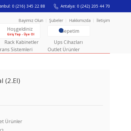
anbul:
0 (216) 345 22 88
Antalya:
0 (242) 205 44 70
Bayimiz Olun
Şubeler
Hakkımızda
İletişim
Hoşgeldiniz
Sepetim
Giriş Yap - Üye Ol
Rack Kabinetler
Ups Cihazları
rans Sistemleri
Outlet Ürünler
 (2.El)
et Ürünler
22