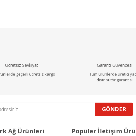
a ve diğer konularda yetersiz gördüğünüz noktaları öneri formunu ku
Bu ürüne ilk yorumu siz yapın!
r.
Yorum Yaz
Ücretsiz Sevkiyat
Garanti Güvencesi
ünlerde geçerli ücretsiz kargo
Tüm ürünlerde üretici ya
distribütör garantisi
GÖNDER
Gönder
k Ağ Ürünleri
Popüler İletişim Ürü