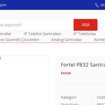
teri
İst
ARA
trallar
IP Telefon Santralları
IP Telefonlar
ve Güvenlik Çözümleri
Analog Santrallar
Konfe
Fortel P832 Santral
Fortel
Kategori
Outl
Stok Kodu
P83