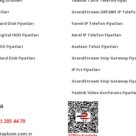
Ağ Ürünleri
Yealink T30 IP Telefon Fiyat
tları
GrandStream GRP2601 IP Telefo
rd Disk Fiyatları
Fanvil IP Telefon Fiyatları
gital HDD Fiyatları
Karel IP Telefon Fiyatları
D Fiyatları
Aselsan Telsiz Fiyatları
Hard Disk Fiyatları
GrandStream Voip Gateway Fiya
IP Fct Fiyatları
GrandStream Voip Gateway Fiya
Yealink Video Konferans Fiyatla
ya
2) 205 44 70
@aykom.com.tr