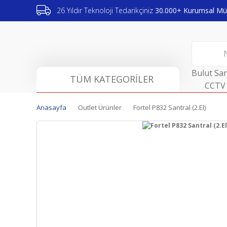
26 Yıldır Teknoloji Tedarikçiniz
30.000+ Kurumsal Müş
Bulut San
TÜM KATEGORİLER
CCTV 
Anasayfa
Outlet Ürünler
Fortel P832 Santral (2.El)