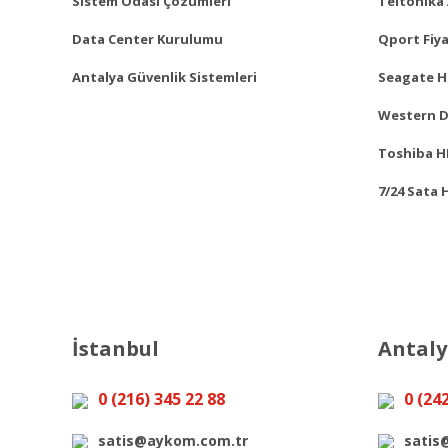
Sistem Odası Çözümleri
Teltonika 
Data Center Kurulumu
Qport Fiya
Antalya Güvenlik Sistemleri
Seagate Ha
Western Di
Toshiba HD
7/24 Sata 
İstanbul
Antal
0 (216) 345 22 88
0 (24
satis@aykom.com.tr
satis