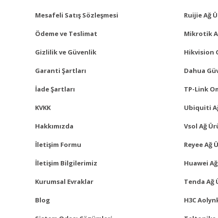
Mesafeli Satış Sözleşmesi
Ruijie Ağ 
Ödeme ve Teslimat
Mikrotik A
Gizlilik ve Güvenlik
Hikvision 
Garanti Şartları
Dahua Güv
İade Şartları
TP-Link O
KVKK
Ubiquiti A
Hakkımızda
Vsol Ağ Ür
İletişim Formu
Reyee Ağ Ü
İletişim Bilgilerimiz
Huawei Ağ
Kurumsal Evraklar
Tenda Ağ 
Blog
H3C Aolynk