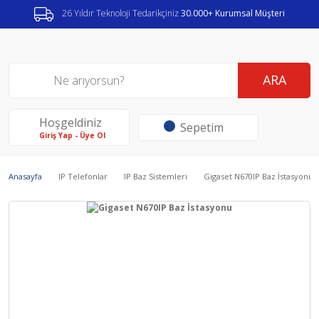
26 Yıldır Teknoloji Tedarikçiniz
30.000+ Kurumsal Müşteri
ARA
Hoşgeldiniz
Sepetim
Giriş Yap - Üye Ol
Anasayfa
IP Telefonlar
IP Baz Sistemleri
Gigaset N670IP Baz İstasyonu