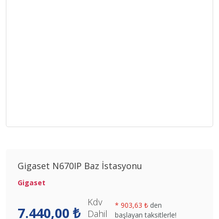
Gigaset N670IP Baz İstasyonu
Gigaset
Kdv
*
903,63 ₺
den
7.440,00 ₺
Dahil
başlayan taksitlerle!