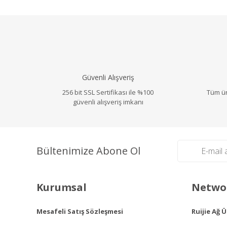
Görüş ve önerileriniz için teşekkür ederiz.
Ürün resmi kalitesiz, bozuk veya görüntülenemiyo
Ürün açıklamasında eksik bilgiler bulunuyor.
Ürün bilgilerinde hatalar bulunuyor.
Güvenli Alışveriş
Ürün fiyatı diğer sitelerden daha pahalı.
256 bit SSL Sertifikası ile %100
Bu ürüne benzer farklı alternatifler olmalı.
Tüm ür
güvenli alışveriş imkanı
Bültenimize Abone Ol
Kurumsal
Networ
Mesafeli Satış Sözleşmesi
Ruijie Ağ 