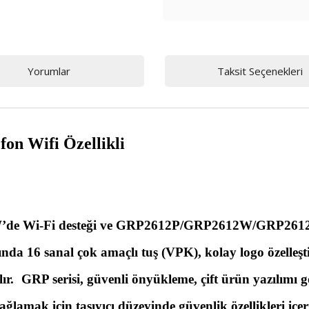
Yorumlar
Taksit Seçenekleri
n Wifi Özellikli
’de Wi-Fi desteği ve GRP2612P/GRP2612W/GRP2612G’d
asında 16 sanal çok amaçlı tuş (VPK), kolay logo özelleşti
ır. GRP serisi, güvenli önyükleme, çift ürün yazılımı g
lamak için taşıyıcı düzeyinde güvenlik özellikleri içe