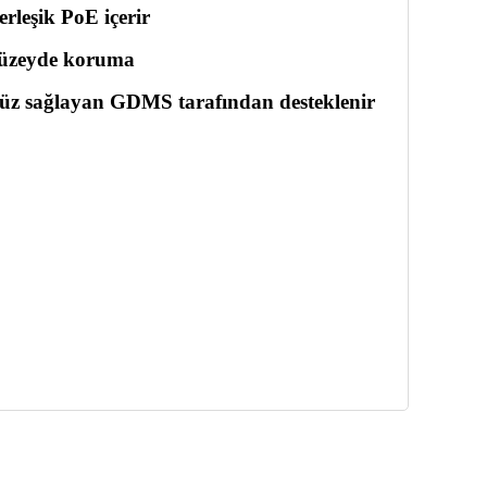
leşik PoE içerir
 düzeyde koruma
yüz sağlayan GDMS tarafından desteklenir
llanarak tarafımıza iletebilirsiniz.