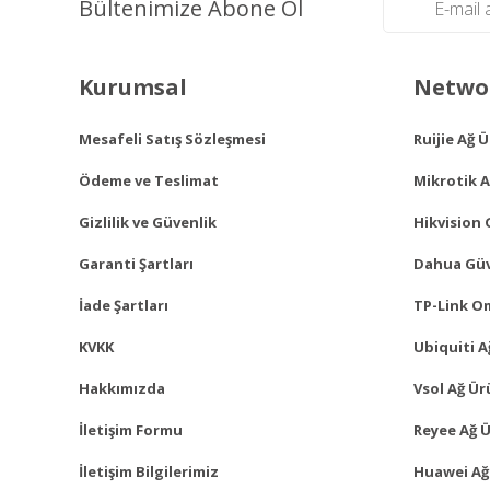
Bültenimize Abone Ol
Kurumsal
Networ
Mesafeli Satış Sözleşmesi
Ruijie Ağ 
Ödeme ve Teslimat
Mikrotik A
Gizlilik ve Güvenlik
Hikvision 
Garanti Şartları
Dahua Güv
İade Şartları
TP-Link O
KVKK
Ubiquiti A
Hakkımızda
Vsol Ağ Ür
İletişim Formu
Reyee Ağ Ü
İletişim Bilgilerimiz
Huawei Ağ