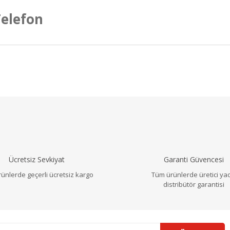
Telefon
a ve diğer konularda yetersiz gördüğünüz noktaları öneri formunu ku
Bu ürüne ilk yorumu siz yapın!
r.
Yorum Yaz
Ücretsiz Sevkiyat
Garanti Güvencesi
ünlerde geçerli ücretsiz kargo
Tüm ürünlerde üretici ya
distribütör garantisi