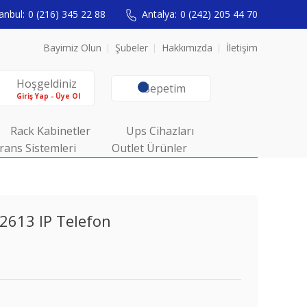
anbul:
0 (216) 345 22 88
Antalya:
0 (242) 205 44 70
Bayimiz Olun
Şubeler
Hakkımızda
İletişim
Hoşgeldiniz
Sepetim
Giriş Yap - Üye Ol
Rack Kabinetler
Ups Cihazları
rans Sistemleri
Outlet Ürünler
613 IP Telefon