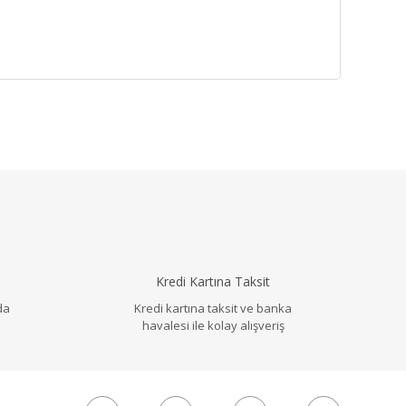
llanarak tarafımıza iletebilirsiniz.
Kredi Kartına Taksit
da
Kredi kartına taksit ve banka
havalesi ile kolay alışveriş