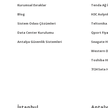
Kurumsal Evraklar
Tenda Ağ 
Blog
H3C Aolynk
Sistem Odası Çözümleri
Teltonika 
Data Center Kurulumu
Qport Fiya
Antalya Güvenlik Sistemleri
Seagate Ha
Western Di
Toshiba HD
7/24 Sata 
İstanbul
Antal