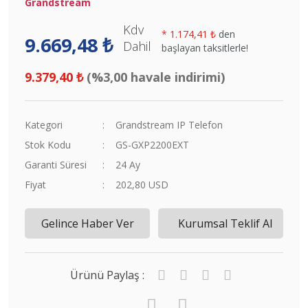
Grandstream
Kdv
*
1.174,41 ₺
den
9.669,48 ₺
Dahil
başlayan taksitlerle!
9.379,40 ₺
(%3,00 havale indirimi)
Kategori
Grandstream IP Telefon
Stok Kodu
GS-GXP2200EXT
Garanti Süresi
24 Ay
Fiyat
202,80 USD
Gelince Haber Ver
Kurumsal Teklif Al
Ürünü Paylaş :