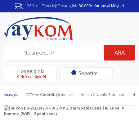
26 Yıldır Teknoloji Tedarikçiniz
30.000+ Kurumsal Müşteri
ARA
Hoşgeldiniz
Sepetim
Giriş Yap - Üye Ol
Anasayfa
CCTV ve Güvenlik Çözümleri
Haikon Güvenlik Sistemleri
Hai