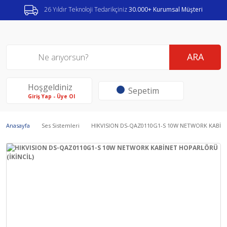
26 Yıldır Teknoloji Tedarikçiniz
30.000+ Kurumsal Müşteri
ARA
Hoşgeldiniz
Sepetim
Giriş Yap - Üye Ol
Anasayfa
Ses Sistemleri
HIKVISION DS-QAZ0110G1-S 10W NETWORK KABİNE