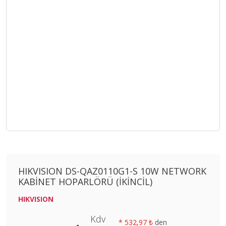
HIKVISION DS-QAZ0110G1-S 10W NETWORK
KABİNET HOPARLÖRÜ (İKİNCİL)
HIKVISION
Kdv
*
532,97 ₺
den