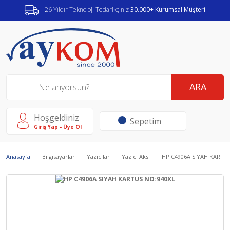
26 Yıldır Teknoloji Tedarikçiniz
30.000+ Kurumsal Müşteri
ARA
Hoşgeldiniz
Sepetim
Giriş Yap - Üye Ol
Anasayfa
Bilgisayarlar
Yazıcılar
Yazıcı Aks.
HP C4906A SIYAH KARTU