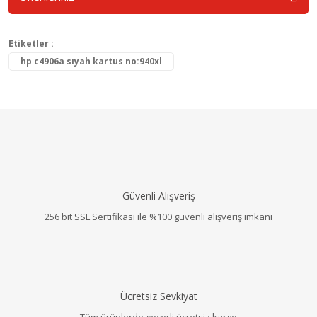
Etiketler :
hp c4906a sıyah kartus no:940xl
Güvenli Alışveriş
256 bit SSL Sertifikası ile %100 güvenli alışveriş imkanı
Ücretsiz Sevkiyat
Tüm ürünlerde geçerli ücretsiz kargo