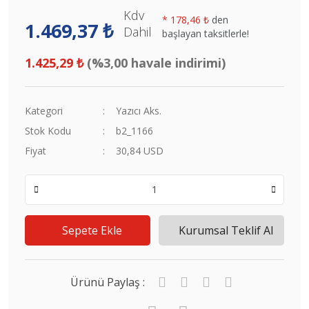
Kdv
*
178,46 ₺
den
1.469,37 ₺
Dahil
başlayan taksitlerle!
1.425,29 ₺
(%3,00 havale indirimi)
Kategori
Yazıcı Aks.
Stok Kodu
b2_1166
Fiyat
30,84 USD
Sepete Ekle
Kurumsal Teklif Al
Ürünü Paylaş :