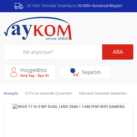
26 Yıldır Teknoloji Tedarikçiniz
30.000+ Kurumsal Müşteri
ARA
Hoşgeldiniz
Sepetim
Giriş Yap - Üye Ol
Anasayfa
CCTV ve Güvenlik Çözümleri
Hikvision Güvenlik Sistemleri
I