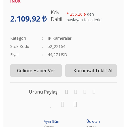
İNOX
Kdv
*
256,26 ₺
den
2.109,92 ₺
Dahil
başlayan taksitlerle!
Kategori
IP Kameralar
Stok Kodu
b2_22164
Fiyat
44,27 USD
Gelince Haber Ver
Kurumsal Teklif Al
Ürünü Paylaş :
Aynı Gün
Ücretsiz
Kargo
Kargo