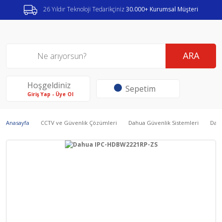
26 Yıldır Teknoloji Tedarikçiniz
30.000+ Kurumsal Müşteri
ARA
Hoşgeldiniz
Sepetim
Giriş Yap - Üye Ol
Anasayfa
CCTV ve Güvenlik Çözümleri
Dahua Güvenlik Sistemleri
Dahu