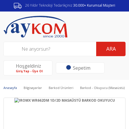
26 Yıldır Teknoloji Tedarikçiniz
30.000+ Kurumsal Müşteri
ARA
Hoşgeldiniz
Sepetim
Giriş Yap - Üye Ol
Anasayfa
Bilgisayarlar
Barkod Ürünleri
Barkod - Okuyucu (Masaüstü)