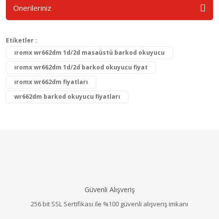
Önerileriniz
Etiketler :
ıromx wr662dm 1d/2d masaüstü barkod okuyucu
ıromx wr662dm 1d/2d barkod okuyucu fiyat
ıromx wr662dm fiyatları
wr662dm barkod okuyucu fiyatları
Güvenli Alışveriş
256 bit SSL Sertifikası ile %100 güvenli alışveriş imkanı