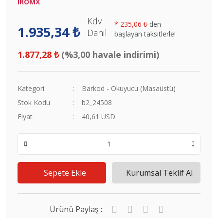
IROMX
Kdv
*
235,06 ₺
den
1.935,34 ₺
Dahil
başlayan taksitlerle!
1.877,28 ₺
(%3,00 havale indirimi)
Kategori
Barkod - Okuyucu (Masaüstü)
Stok Kodu
b2_24508
Fiyat
40,61 USD
Sepete Ekle
Kurumsal Teklif Al
Ürünü Paylaş :