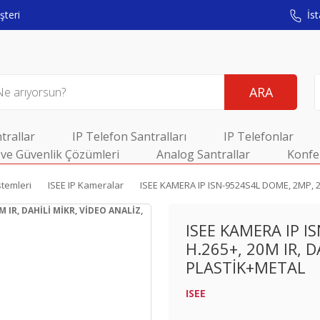
teri
İst
ARA
trallar
IP Telefon Santralları
IP Telefonlar
ve Güvenlik Çözümleri
Analog Santrallar
Konfe
stemleri
ISEE IP Kameralar
ISEE KAMERA IP ISN-9524S4L DOME, 2MP, 2
ISEE KAMERA IP I
H.265+, 20M IR, D
PLASTİK+METAL
ISEE