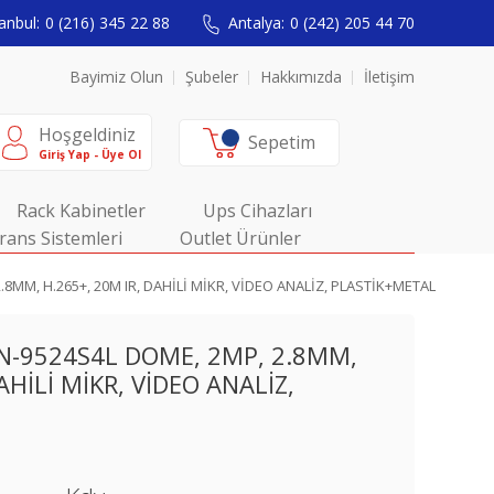
anbul:
0 (216) 345 22 88
Antalya:
0 (242) 205 44 70
Bayimiz Olun
Şubeler
Hakkımızda
İletişim
Hoşgeldiniz
Sepetim
Giriş Yap - Üye Ol
Rack Kabinetler
Ups Cihazları
rans Sistemleri
Outlet Ürünler
.8MM, H.265+, 20M IR, DAHİLİ MİKR, VİDEO ANALİZ, PLASTİK+METAL
SN-9524S4L DOME, 2MP, 2.8MM,
AHİLİ MİKR, VİDEO ANALİZ,