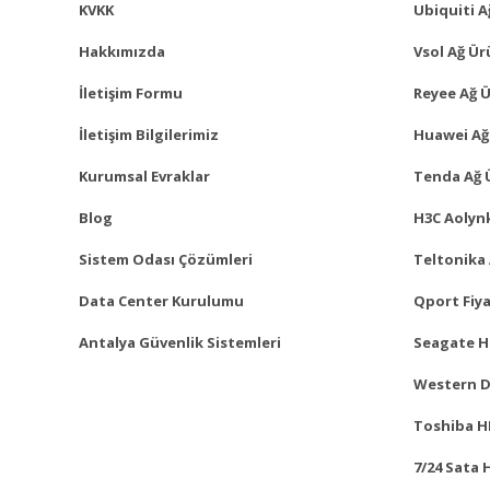
KVKK
Ubiquiti A
Hakkımızda
Vsol Ağ Ür
İletişim Formu
Reyee Ağ Ü
İletişim Bilgilerimiz
Huawei Ağ
Kurumsal Evraklar
Tenda Ağ 
Blog
H3C Aolynk
Sistem Odası Çözümleri
Teltonika 
Data Center Kurulumu
Qport Fiya
Antalya Güvenlik Sistemleri
Seagate Ha
Western Di
Toshiba HD
7/24 Sata 