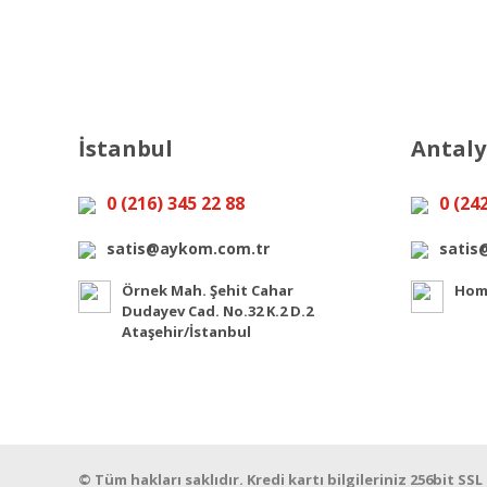
İstanbul
Antal
0 (216) 345 22 88
0 (24
satis@aykom.com.tr
satis
Örnek Mah. Şehit Cahar
Home
Dudayev Cad. No.32 K.2 D.2
Ataşehir/İstanbul
© Tüm hakları saklıdır. Kredi kartı bilgileriniz 256bit SSL