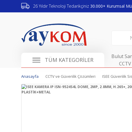
26 Yıldır Teknoloji Tedarikçiniz
30.000+ Kurumsal Müş
Bulut San
TÜM KATEGORİLER
CCTV 
Anasayfa
CCTV ve Güvenlik Çözümleri
ISEE Güvenlik Si