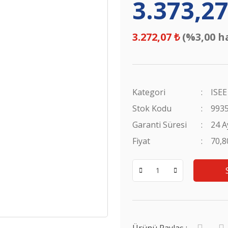
3.373,27
3.272,07 ₺
(%3,00 h
Kategori
ISEE
Stok Kodu
993
Garanti Süresi
24 A
Fiyat
70,