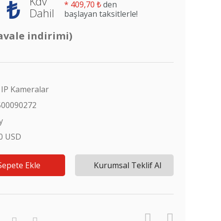
Kdv
 ₺
*
409,70 ₺
den
Dahil
başlayan taksitlerle!
avale indirimi)
 IP Kameralar
500090272
y
80 USD
Sepete Ekle
Kurumsal Teklif Al