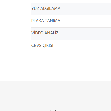
Bu ürünün fiyat bilgisi, resim, ürün açıklamalarınd
Görüş ve önerileriniz için teşekkür ederiz.
Ürün resmi kalitesiz, bozuk veya görüntülenemiyo
Ürün açıklamasında eksik bilgiler bulunuyor.
Ürün bilgilerinde hatalar bulunuyor.