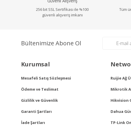
Güvenli Alışveriş
Ürün fiyatı diğer sitelerden daha pahalı.
256 bit SSL Sertifikası ile %100
Bu ürüne benzer farklı alternatifler olmalı.
Tüm ür
güvenli alışveriş imkanı
Bültenimize Abone Ol
Kurumsal
Networ
Mesafeli Satış Sözleşmesi
Ruijie Ağ 
Ödeme ve Teslimat
Mikrotik A
Gizlilik ve Güvenlik
Hikvision 
Garanti Şartları
Dahua Güv
İade Şartları
TP-Link O