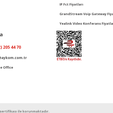
IP Fct Fiyatları
GrandStream Voip Gateway Fiya
Yealink Video Konferans Fiyatla
ya
2) 205 44 70
@aykom.com.tr
 Office
 sertifikası ile korunmaktadır.