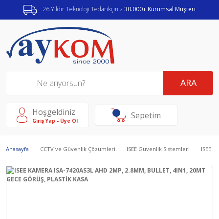
26 Yıldır Teknoloji Tedarikçiniz
30.000+ Kurumsal Müşteri
ARA
Hoşgeldiniz
Sepetim
Giriş Yap - Üye Ol
Anasayfa
CCTV ve Güvenlik Çözümleri
ISEE Güvenlik Sistemleri
ISEE A