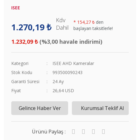
ISEE
Kdv
*
154,27 ₺
den
1.270,19 ₺
Dahil
başlayan taksitlerle!
1.232,09 ₺
(%3,00 havale indirimi)
Kategori
ISEE AHD Kameralar
Stok Kodu
993500090243
Garanti Süresi
24 Ay
Fiyat
26,64 USD
Gelince Haber Ver
Kurumsal Teklif Al
Ürünü Paylaş :