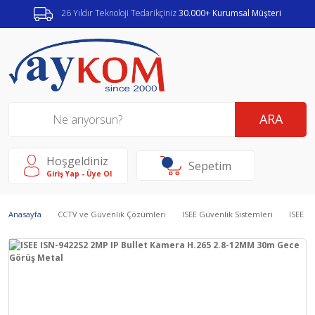
26 Yıldır Teknoloji Tedarikçiniz
30.000+ Kurumsal Müşteri
ARA
Hoşgeldiniz
Sepetim
Giriş Yap - Üye Ol
Anasayfa
CCTV ve Güvenlik Çözümleri
ISEE Güvenlik Sistemleri
ISEE I