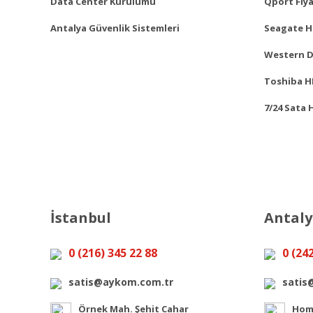
Data Center Kurulumu
Qport Fiya
Antalya Güvenlik Sistemleri
Seagate Ha
Western Di
Toshiba HD
7/24 Sata 
İstanbul
Antal
0 (216) 345 22 88
0 (24
satis@aykom.com.tr
satis
Örnek Mah. Şehit Cahar
Home