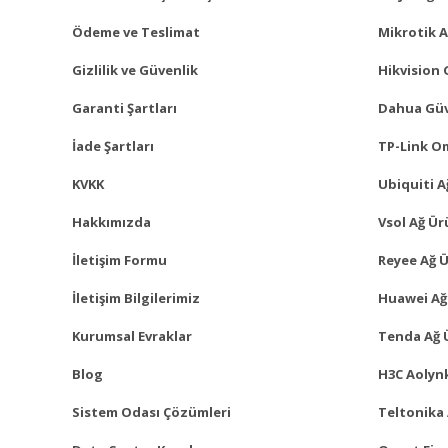
Ödeme ve Teslimat
Mikrotik A
Gizlilik ve Güvenlik
Hikvision 
Garanti Şartları
Dahua Güv
İade Şartları
TP-Link O
KVKK
Ubiquiti A
Hakkımızda
Vsol Ağ Ür
İletişim Formu
Reyee Ağ Ü
İletişim Bilgilerimiz
Huawei Ağ
Kurumsal Evraklar
Tenda Ağ 
Blog
H3C Aolynk
Sistem Odası Çözümleri
Teltonika 