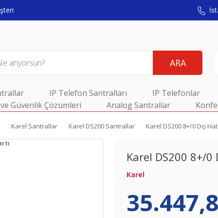
teri
İst
ARA
trallar
IP Telefon Santralları
IP Telefonlar
ve Güvenlik Çözümleri
Analog Santrallar
Konfe
Karel Santrallar
Karel DS200 Santrallar
Karel DS200 8+/0 Dış Hat
Karel DS200 8+/0 
Karel
35.447,8