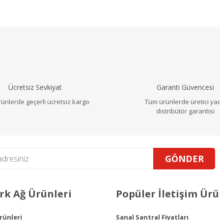
a ve diğer konularda yetersiz gördüğünüz noktaları öneri formunu ku
Bu ürüne ilk yorumu siz yapın!
r.
Yorum Yaz
Ücretsiz Sevkiyat
Garanti Güvencesi
ünlerde geçerli ücretsiz kargo
Tüm ürünlerde üretici ya
distribütör garantisi
GÖNDER
Gönder
k Ağ Ürünleri
Popüler İletişim Ürü
Ürünleri
Sanal Santral Fiyatları