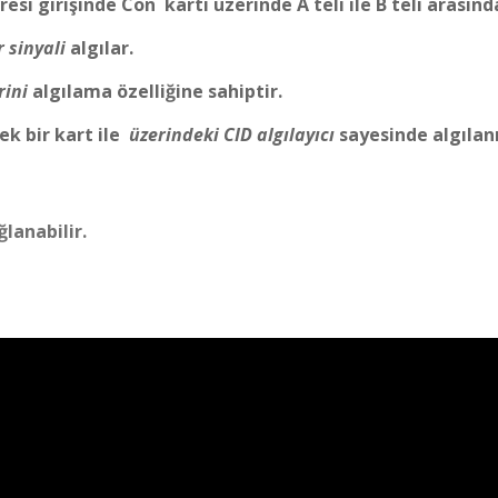
esi girişinde Con kartı üzerinde A teli ile B teli arasınd
r sinyali
algılar.
rini
algılama özelliğine sahiptir.
ek bir kart ile
üzerindeki CID algılayıcı
sayesinde algılanı
ğlanabilir.