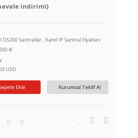
havale indirimi)
l DS200 Santrallar
,
Karel IP Santral Fiyatları
200-8
y
,00 USD
Sepete Ekle
Kurumsal Teklif Al