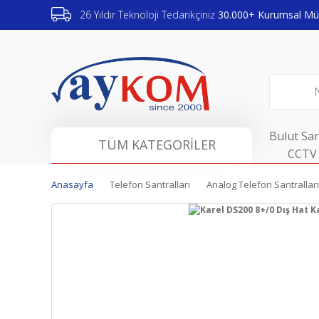
26 Yıldır Teknoloji Tedarikçiniz
30.000+ Kurumsal Müş
Bulut San
TÜM KATEGORİLER
CCTV 
Anasayfa
Telefon Santralları
Analog Telefon Santralları