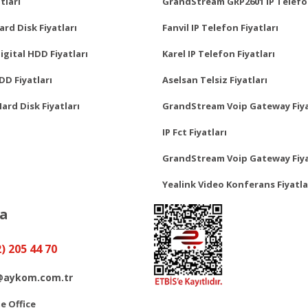
tları
GrandStream GRP2601 IP Telefo
rd Disk Fiyatları
Fanvil IP Telefon Fiyatları
gital HDD Fiyatları
Karel IP Telefon Fiyatları
D Fiyatları
Aselsan Telsiz Fiyatları
Hard Disk Fiyatları
GrandStream Voip Gateway Fiya
IP Fct Fiyatları
GrandStream Voip Gateway Fiya
Yealink Video Konferans Fiyatla
ya
2) 205 44 70
@aykom.com.tr
 Office