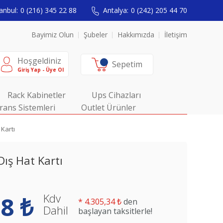
anbul:
0 (216) 345 22 88
Antalya:
0 (242) 205 44 70
Bayimiz Olun
Şubeler
Hakkımızda
İletişim
Hoşgeldiniz
Sepetim
Giriş Yap - Üye Ol
Rack Kabinetler
Ups Cihazları
rans Sistemleri
Outlet Ürünler
 Kartı
Dış Hat Kartı
Kdv
8 ₺
*
4.305,34 ₺
den
Dahil
başlayan taksitlerle!