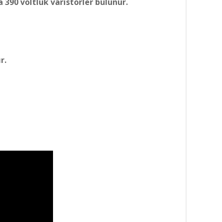
a 390 voltluk varistörler bulunur.
r.