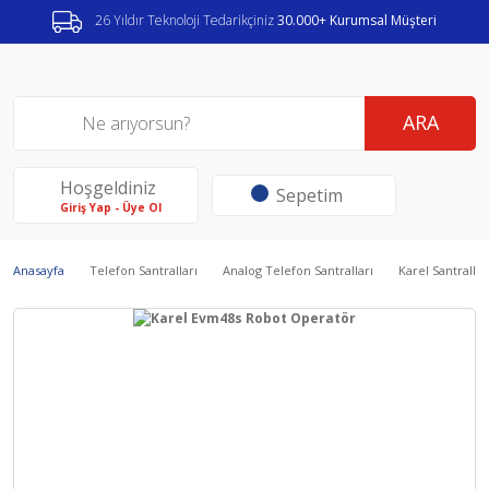
26 Yıldır Teknoloji Tedarikçiniz
30.000+ Kurumsal Müşteri
ARA
Hoşgeldiniz
Sepetim
Giriş Yap - Üye Ol
Anasayfa
Telefon Santralları
Analog Telefon Santralları
Karel Santrallar