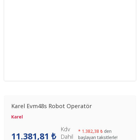
Karel Evm48s Robot Operatör
Karel
Kdv
*
1.382,38 ₺
den
11.381,81 ₺
Dahil
başlayan taksitlerle!