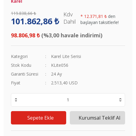
Karel
119.838,66 ₺
Kdv
*
12.371,81 ₺
den
101.862,86 ₺
Dahil
başlayan taksitlerle!
98.806,98 ₺
(%3,00 havale indirimi)
Kategori
Karel Lite Serisi
Stok Kodu
KLite056
Garanti Süresi
24 Ay
Fiyat
2.513,40 USD
Sepete Ekle
Kurumsal Teklif Al