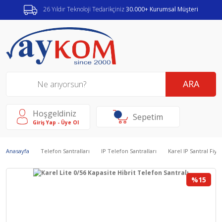
26 Yıldır Teknoloji Tedarikçiniz
30.000+ Kurumsal Müşteri
ARA
Hoşgeldiniz
Sepetim
Giriş Yap - Üye Ol
Anasayfa
Telefon Santralları
IP Telefon Santralları
Karel IP Santral Fiyat
%15