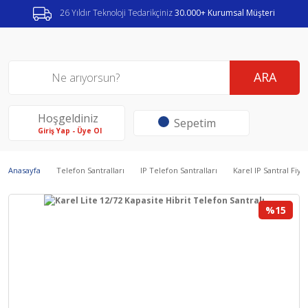
26 Yıldır Teknoloji Tedarikçiniz
30.000+ Kurumsal Müşteri
ARA
Hoşgeldiniz
Sepetim
Giriş Yap - Üye Ol
Anasayfa
Telefon Santralları
IP Telefon Santralları
Karel IP Santral Fiyat
%15