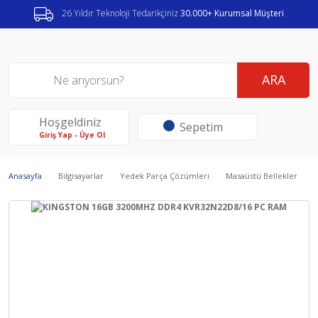
26 Yıldır Teknoloji Tedarikçiniz
30.000+ Kurumsal Müşteri
ARA
Hoşgeldiniz
Sepetim
Giriş Yap - Üye Ol
Anasayfa
Bilgisayarlar
Yedek Parça Çözümleri
Masaüstü Bellekler