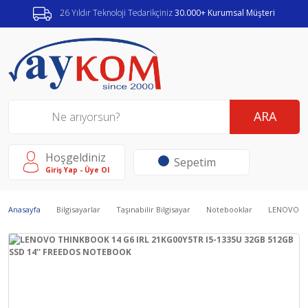
26 Yıldır Teknoloji Tedarikçiniz
30.000+ Kurumsal Müşteri
ARA
Hoşgeldiniz
Sepetim
Giriş Yap - Üye Ol
Anasayfa
Bilgisayarlar
Taşınabilir Bilgisayar
Notebooklar
LENOVO TH