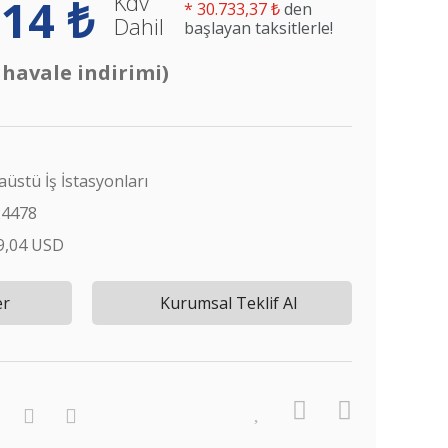
Kdv
14 ₺
*
30.733,37 ₺
den
Dahil
başlayan taksitlerle!
 havale indirimi)
üstü İş İstasyonları
24478
9,04 USD
er
Kurumsal Teklif Al