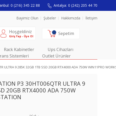
anbul:
0 (216) 345 22 88
Antalya:
0 (242) 205 44 70
Bayimiz Olun
Şubeler
Hakkımızda
İletişim
Hoşgeldiniz
Sepetim
Giriş Yap - Üye Ol
Rack Kabinetler
Ups Cihazları
rans Sistemleri
Outlet Ürünler
TR ULTRA 9 285K 32GB 1TB SSD 20GB RTX4000 ADA 750W WIN11PRO WORK
ATION P3 30HT006QTR ULTRA 9
SD 20GB RTX4000 ADA 750W
STATION