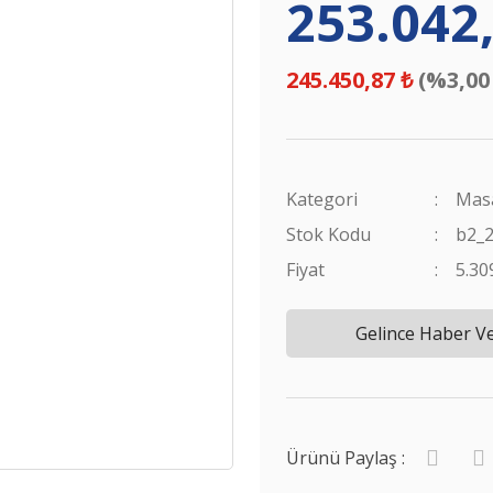
253.042,
245.450,87 ₺
(%3,00
Kategori
Masa
Stok Kodu
b2_
Fiyat
5.30
Gelince Haber V
Ürünü Paylaş :