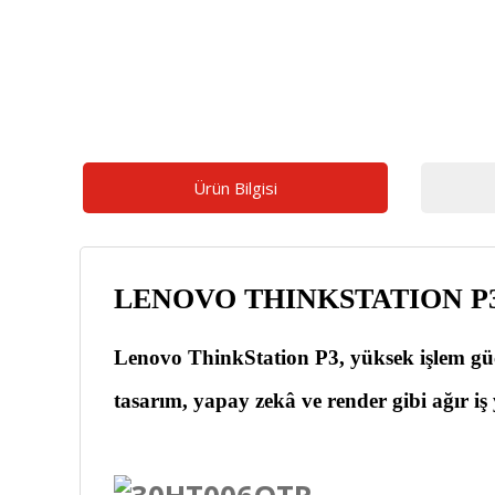
Ürün Bilgisi
LENOVO THINKSTATION P
Lenovo
ThinkStation P3
, yüksek işlem g
tasarım, yapay zekâ ve render
gibi ağır iş