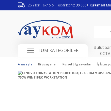
26 Yıldır Teknoloji Tedarikçiniz
30.000+ Kurumsal Müş
Bulut San
TÜM KATEGORİLER
CCTV 
Anasayfa
Bilgisayarlar
Kişisel Bilgisayarlar
İş İstasyo