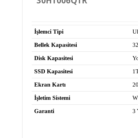
İşlemci Tipi
Ul
Bellek Kapasitesi
3
Disk Kapasitesi
Y
SSD Kapasitesi
1
Ekran Kartı
2
İşletim Sistemi
W
Garanti
3 