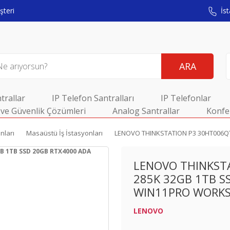
teri
İst
ARA
trallar
IP Telefon Santralları
IP Telefonlar
ve Güvenlik Çözümleri
Analog Santrallar
Konfe
nları
Masaüstü İş İstasyonları
LENOVO THINKSTATION P3 30HT006Q
LENOVO THINKST
285K 32GB 1TB S
WIN11PRO WORK
LENOVO