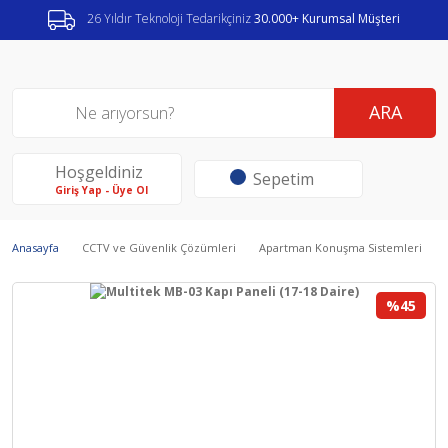
26 Yıldır Teknoloji Tedarikçiniz
30.000+ Kurumsal Müşteri
ARA
Hoşgeldiniz
Sepetim
Giriş Yap - Üye Ol
Anasayfa
CCTV ve Güvenlik Çözümleri
Apartman Konuşma Sistemleri
%45