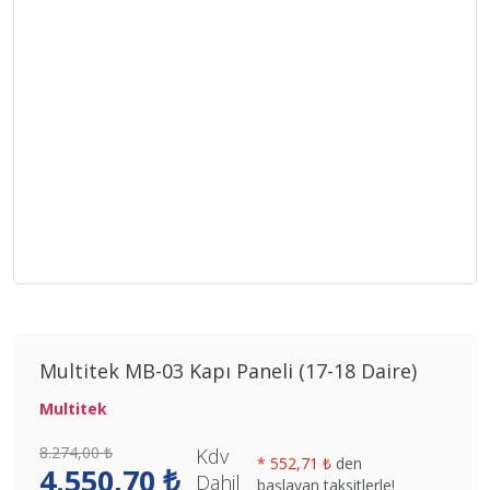
Multitek MB-03 Kapı Paneli (17-18 Daire)
Multitek
8.274,00 ₺
Kdv
*
552,71 ₺
den
4.550,70 ₺
Dahil
başlayan taksitlerle!