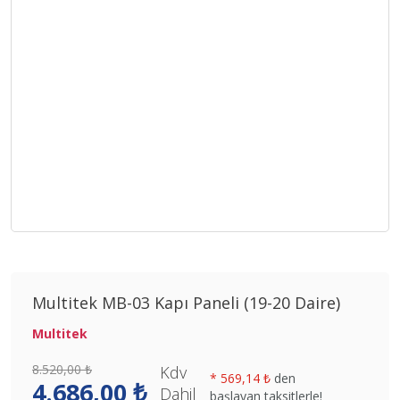
Multitek MB-03 Kapı Paneli (19-20 Daire)
Multitek
8.520,00 ₺
Kdv
*
569,14 ₺
den
4.686,00 ₺
Dahil
başlayan taksitlerle!