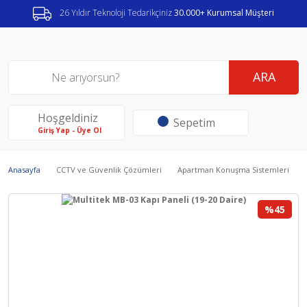
26 Yıldır Teknoloji Tedarikçiniz
30.000+ Kurumsal Müşteri
ARA
Hoşgeldiniz
Sepetim
Giriş Yap - Üye Ol
Anasayfa
CCTV ve Güvenlik Çözümleri
Apartman Konuşma Sistemleri
%45