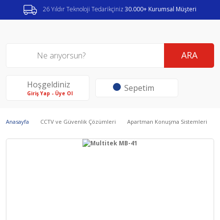
26 Yıldır Teknoloji Tedarikçiniz
30.000+ Kurumsal Müşteri
ARA
Hoşgeldiniz
Sepetim
Giriş Yap - Üye Ol
Anasayfa
CCTV ve Güvenlik Çözümleri
Apartman Konuşma Sistemleri