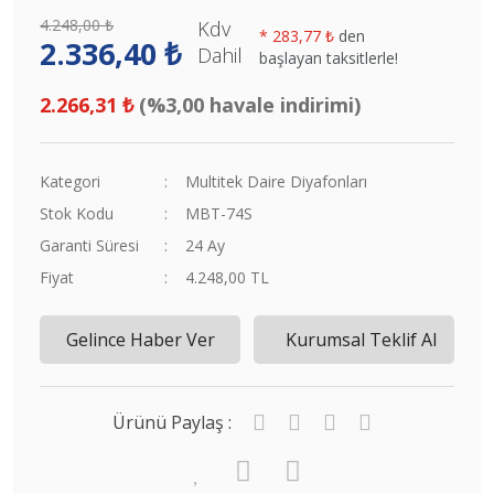
4.248,00 ₺
Kdv
*
283,77 ₺
den
2.336,40 ₺
Dahil
başlayan taksitlerle!
2.266,31 ₺
(%3,00 havale indirimi)
Kategori
Multitek Daire Diyafonları
Stok Kodu
MBT-74S
Garanti Süresi
24 Ay
Fiyat
4.248,00 TL
Gelince Haber Ver
Kurumsal Teklif Al
Ürünü Paylaş :