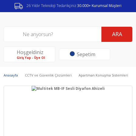
26 Yıldır Teknoloji Tedarikçiniz
30.000+ Kurumsal Müşteri
ARA
Hoşgeldiniz
Sepetim
Giriş Yap - Üye Ol
Anasayfa
CCTV ve Güvenlik Çözümleri
Apartman Konuşma Sistemleri