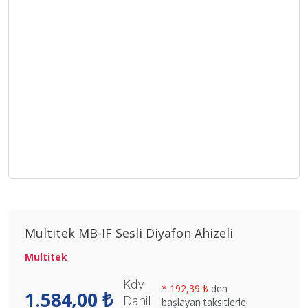
Multitek MB-IF Sesli Diyafon Ahizeli
Multitek
Kdv
*
192,39 ₺
den
1.584,00 ₺
Dahil
başlayan taksitlerle!