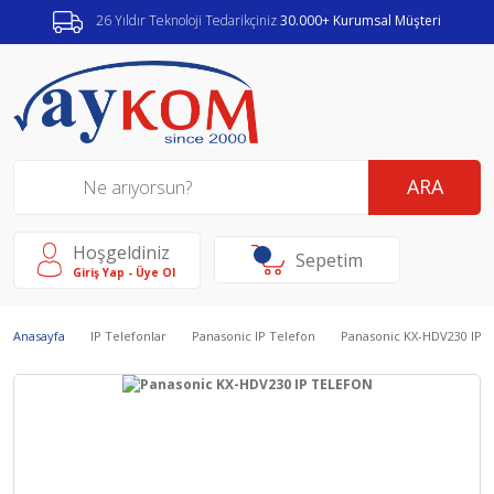
26 Yıldır Teknoloji Tedarikçiniz
30.000+ Kurumsal Müşteri
ARA
Hoşgeldiniz
Sepetim
Giriş Yap - Üye Ol
Anasayfa
IP Telefonlar
Panasonic IP Telefon
Panasonic KX-HDV230 IP 