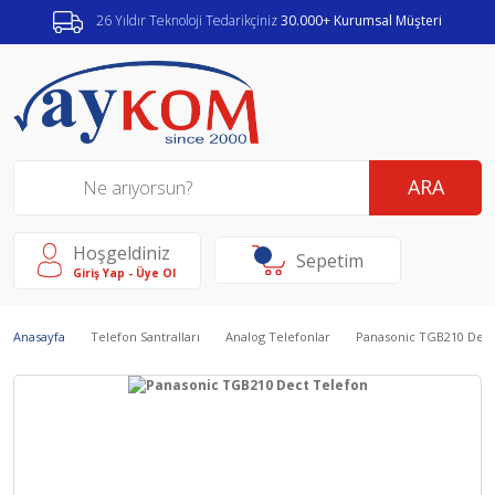
26 Yıldır Teknoloji Tedarikçiniz
30.000+ Kurumsal Müşteri
ARA
Hoşgeldiniz
Sepetim
Giriş Yap - Üye Ol
Anasayfa
Telefon Santralları
Analog Telefonlar
Panasonic TGB210 Dect