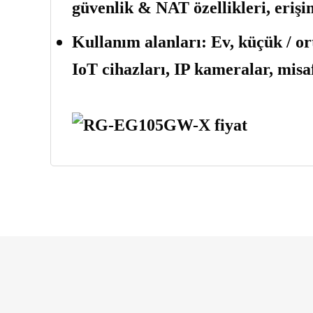
güvenlik & NAT özellikleri, erişi
Kullanım alanları:
Ev, küçük / ort
IoT cihazları, IP kameralar, misaf
Bu ürünün fiyat bilgisi, resim, ürün açıklamalarınd
Görüş ve önerileriniz için teşekkür ederiz.
Ürün resmi kalitesiz, bozuk veya görüntülenemiyo
Ürün açıklamasında eksik bilgiler bulunuyor.
Ürün bilgilerinde hatalar bulunuyor.