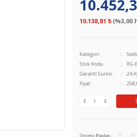
10.452,3
10.138,81 ₺
(%3,00 
Kategori
Swit
Stok Kodu
RG-
Garanti Süresi
24 A
Fiyat
258
Ürünü Paylaş :