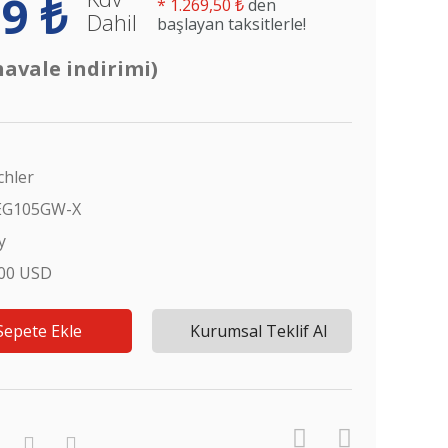
9 ₺
*
1.269,50 ₺
den
Dahil
başlayan taksitlerle!
havale indirimi)
chler
EG105GW-X
y
,00 USD
Sepete Ekle
Kurumsal Teklif Al