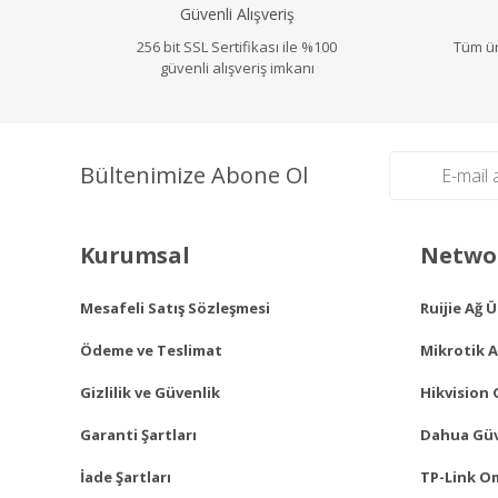
Güvenli Alışveriş
Ürün fiyatı diğer sitelerden daha pahalı.
256 bit SSL Sertifikası ile %100
Bu ürüne benzer farklı alternatifler olmalı.
Tüm ür
güvenli alışveriş imkanı
Bültenimize Abone Ol
Kurumsal
Networ
Mesafeli Satış Sözleşmesi
Ruijie Ağ 
Ödeme ve Teslimat
Mikrotik A
Gizlilik ve Güvenlik
Hikvision 
Garanti Şartları
Dahua Güv
İade Şartları
TP-Link O