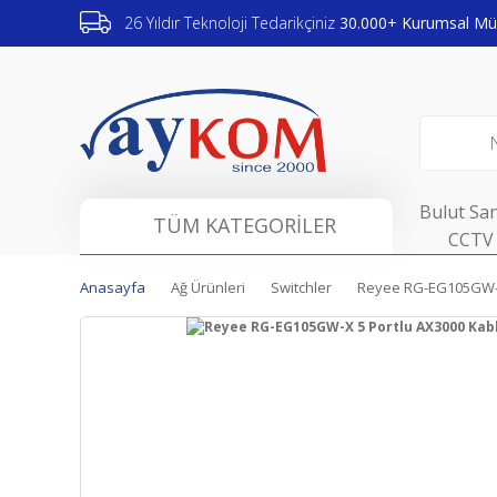
26 Yıldır Teknoloji Tedarikçiniz
30.000+ Kurumsal Müş
Bulut San
TÜM KATEGORİLER
CCTV 
Anasayfa
Ağ Ürünleri
Switchler
Reyee RG-EG105GW-X 