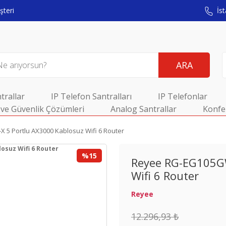
teri
İst
ARA
trallar
IP Telefon Santralları
IP Telefonlar
ve Güvenlik Çözümleri
Analog Santrallar
Konfe
5 Portlu AX3000 Kablosuz Wifi 6 Router
%15
Reyee RG-EG105GW
Wifi 6 Router
Reyee
12.296,93 ₺