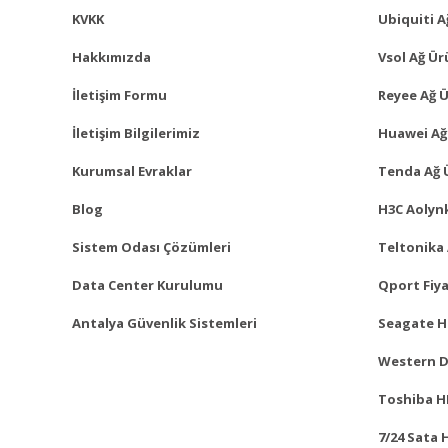
KVKK
Ubiquiti A
Hakkımızda
Vsol Ağ Ür
İletişim Formu
Reyee Ağ Ü
İletişim Bilgilerimiz
Huawei Ağ
Kurumsal Evraklar
Tenda Ağ 
Blog
H3C Aolynk
Sistem Odası Çözümleri
Teltonika 
Data Center Kurulumu
Qport Fiya
Antalya Güvenlik Sistemleri
Seagate Ha
Western Di
Toshiba HD
7/24 Sata 