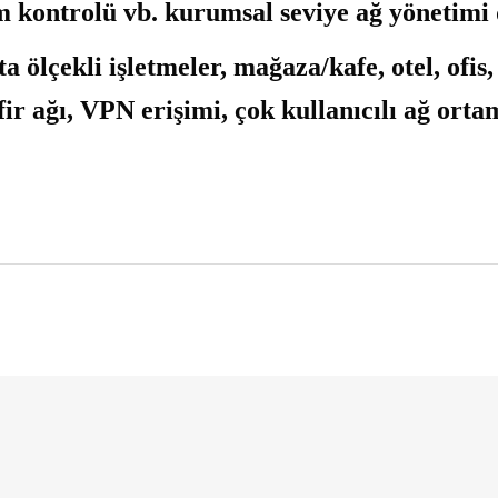
m kontrolü vb. kurumsal seviye ağ yönetimi 
a ölçekli işletmeler, mağaza/kafe, otel, ofis
ir ağı, VPN erişimi, çok kullanıcılı ağ orta
a ve diğer konularda yetersiz gördüğünüz noktaları öneri formunu ku
Bu ürüne ilk yorumu siz yapın!
r.
Yorum Yaz