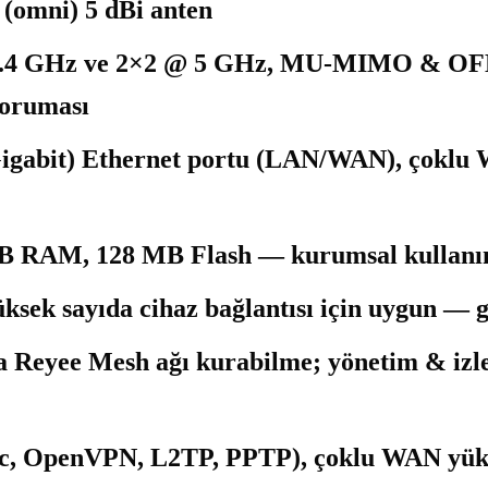
 (omni) 5 dBi anten
.4 GHz ve 2×2 @ 5 GHz, MU-MIMO & OFDMA
koruması
igabit) Ethernet portu (LAN/WAN), çoklu 
B RAM, 128 MB Flash — kurumsal kullanı
ksek sayıda cihaz bağlantısı için uygun — ge
a Reyee Mesh ağı kurabilme; yönetim & izle
 OpenVPN, L2TP, PPTP), çoklu WAN yük d