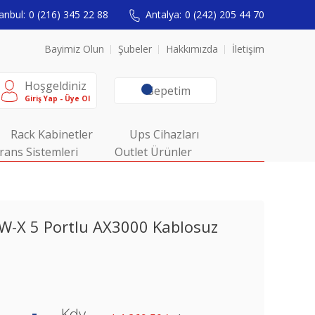
anbul:
0 (216) 345 22 88
Antalya:
0 (242) 205 44 70
Bayimiz Olun
Şubeler
Hakkımızda
İletişim
Hoşgeldiniz
Sepetim
Giriş Yap - Üye Ol
Rack Kabinetler
Ups Cihazları
rans Sistemleri
Outlet Ürünler
-X 5 Portlu AX3000 Kablosuz
Kdv