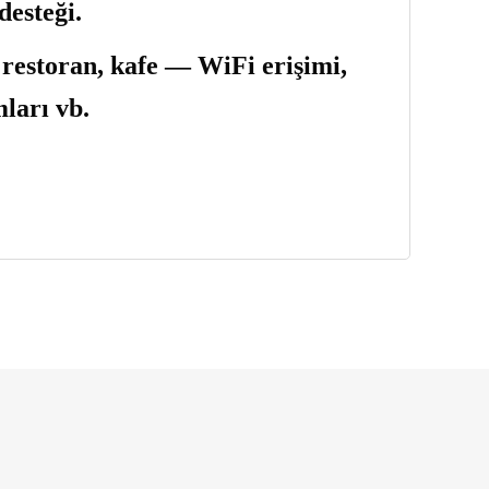
desteği.
, restoran, kafe — WiFi erişimi,
mları vb.
llanarak tarafımıza iletebilirsiniz.