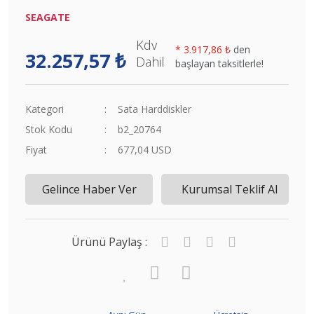
SEAGATE
Kdv
*
3.917,86 ₺
den
32.257,57 ₺
Dahil
başlayan taksitlerle!
Kategori
Sata Harddiskler
Stok Kodu
b2_20764
Fiyat
677,04 USD
Gelince Haber Ver
Kurumsal Teklif Al
Ürünü Paylaş :