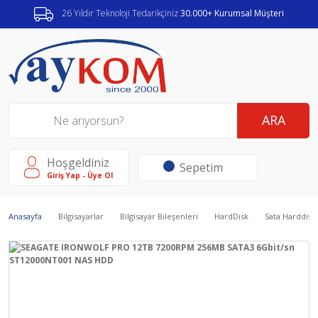
26 Yıldır Teknoloji Tedarikçiniz
30.000+ Kurumsal Müşteri
ARA
Hoşgeldiniz
Sepetim
Giriş Yap - Üye Ol
Anasayfa
Bilgisayarlar
Bilgisayar Bileşenleri
HardDisk
Sata Harddisk