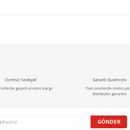
a ve diğer konularda yetersiz gördüğünüz noktaları öneri formunu ku
Bu ürüne ilk yorumu siz yapın!
r.
Yorum Yaz
Ücretsiz Sevkiyat
Garanti Güvencesi
ünlerde geçerli ücretsiz kargo
Tüm ürünlerde üretici ya
distribütör garantisi
GÖNDER
Gönder