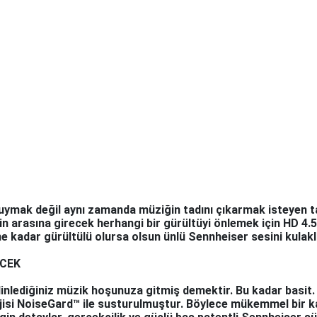
uymak değil aynı zamanda müziğin tadını çıkarmak isteyen ta
izin arasına girecek herhangi bir gürültüyi önlemek için HD 4
 kadar gürültülü olursa olsun ünlü Sennheiser sesini kulakla
ECEK
dinlediğiniz müzik hoşunuza gitmiş demektir. Bu kadar basit.
jisi NoiseGard™ ile susturulmuştur. Böylece mükemmel bir kap