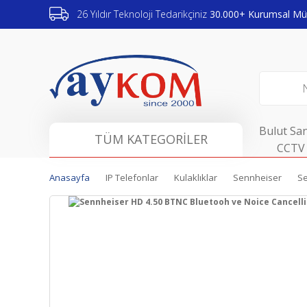
26 Yıldır Teknoloji Tedarikçiniz
30.000+ Kurumsal Müş
Bulut San
TÜM KATEGORİLER
CCTV 
Anasayfa
IP Telefonlar
Kulaklıklar
Sennheiser
Se