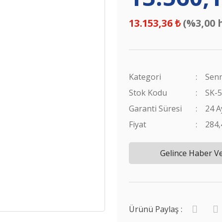
13.153,36 ₺
(%3,00 
Kategori
Senn
Stok Kodu
SK-
Garanti Süresi
24 A
Fiyat
284
Gelince Haber V
Ürünü Paylaş :