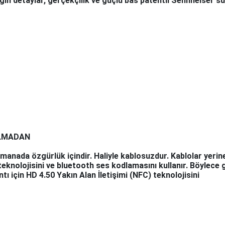
 detaylar, gerçekçilik ve güçlü bas patentli Sennheiser sür
ALMADAN
anada özgürlük içindir. Haliyle kablosuzdur. Kablolar yerine,
nolojisini ve bluetooth ses kodlamasını kullanır. Böylece g
ntı için HD 4.50 Yakın Alan İletişimi (NFC) teknolojisini