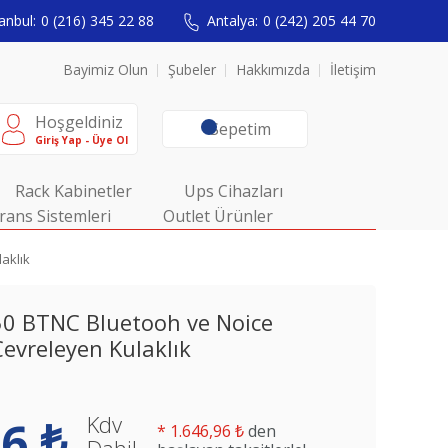
anbul:
0 (216) 345 22 88
Antalya:
0 (242) 205 44 70
Bayimiz Olun
Şubeler
Hakkımızda
İletişim
Hoşgeldiniz
Sepetim
Giriş Yap - Üye Ol
Rack Kabinetler
Ups Cihazları
rans Sistemleri
Outlet Ürünler
aklık
50 BTNC Bluetooh ve Noice
Çevreleyen Kulaklık
Kdv
6 ₺
*
1.646,96 ₺
den
Dahil