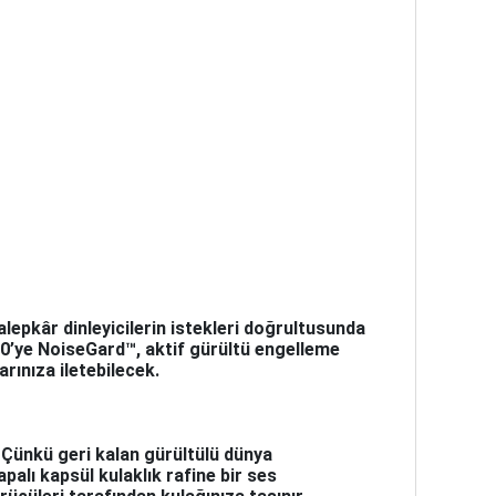
lepkâr dinleyicilerin istekleri doğrultusunda
.50’ye NoiseGard™, aktif gürültü engelleme
rınıza iletebilecek.
 Çünkü geri kalan gürültülü dünya
alı kapsül kulaklık rafine bir ses