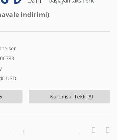
başlayan taksitlerle!
havale indirimi)
heiser
506783
y
,40 USD
er
Kurumsal Teklif Al