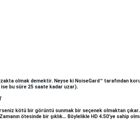
akta olmak demektir. Neyse ki NoiseGard™ tarafından koruna
ise bu süre 25 saate kadar uzar).
T
rirseniz kötü bir görüntü sunmak bir seçenek olmaktan çıkar. 
 Zamanın ötesinde bir şıklık… Böylelikle HD 4.50’ye sahip olm