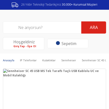
26 Yıldır Teknoloji Tedarikçiniz
30.000+ Kurumsal Müşteri
ARA
Hoşgeldiniz
Sepetim
Giriş Yap - Üye Ol
Anasayfa
IP Telefonlar
Kulaklıklar
Sennheiser
Sennheiser SC 45 USB