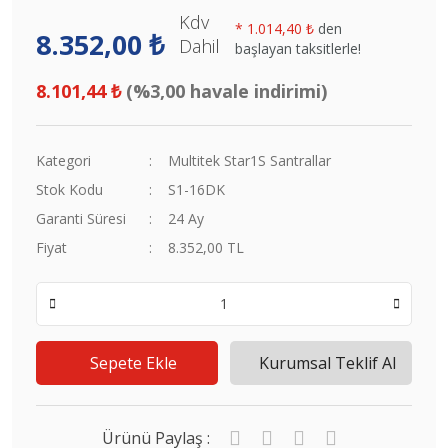
Kdv
*
1.014,40 ₺
den
8.352,00 ₺
Dahil
başlayan taksitlerle!
8.101,44 ₺
(%3,00 havale indirimi)
Kategori
Multitek Star1S Santrallar
Stok Kodu
S1-16DK
Garanti Süresi
24 Ay
Fiyat
8.352,00 TL
Sepete Ekle
Kurumsal Teklif Al
Ürünü Paylaş :